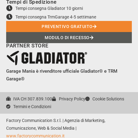
Tempi di Spedizione
c
s
Tempi consegna Gladiator 10 giorni
e
t
Tempi consegna TrmGarage 4-5 settimane
b
a
o
g
PREVENTIVO GRATUITO
o
r
MODULO DI RECESSO
k
a
PARTNER STORE
m
Garage Mania è rivenditore ufficiale Gladiator® e TRM
Garage®
IVA CH 307.839.100
Privacy Policy
Cookie Solutions
Termini e Condizioni
Factory Communication S.r.l. | Agenzia di Marketing,
Comunicazione, Web & Social Media |
www.factorycommunication.it