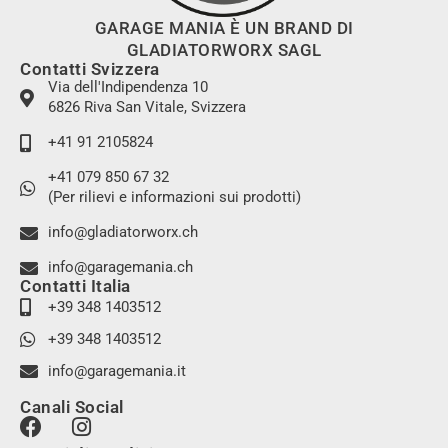
GARAGE MANIA È UN BRAND DI
GLADIATORWORX SAGL
Contatti Svizzera
Via dell'Indipendenza 10
6826 Riva San Vitale, Svizzera
+41 91 2105824
+41 079 850 67 32
(Per rilievi e informazioni sui prodotti)
info@gladiatorworx.ch
info@garagemania.ch
Contatti Italia
+39 348 1403512
+39 348 1403512
info@garagemania.it
Canali Social
F
I
a
n