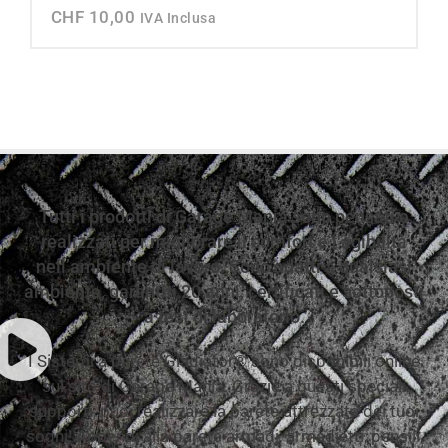
CHF
10,00
IVA Inclusa
Tutti i prodotti di Garage Mania sono pensati e
realizzati per migliorare il comfort e l’agibilità
nell’ambiente di lavoro. Sono adatti a qualsiasi
ambiente, garantiti 20 anni, certificati e sottoposti
a test di laboratorio.
I Sistemi a parete Gladiator® sono disponibili online
sul sito di Garage Mania. Grazie a questi speciali
supporti, puoi realizzare la parete attrezzata dei tuoi
sogni! Appendi alla parete armadi, armadietti, pensili,