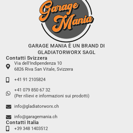
GARAGE MANIA È UN BRAND DI
GLADIATORWORX SAGL
Contatti Svizzera
Via dell'Indipendenza 10
6826 Riva San Vitale, Svizzera
+41 91 2105824
+41 079 850 67 32
(Per rilievi e informazioni sui prodotti)
info@gladiatorworx.ch
info@garagemania.ch
Contatti Italia
+39 348 1403512