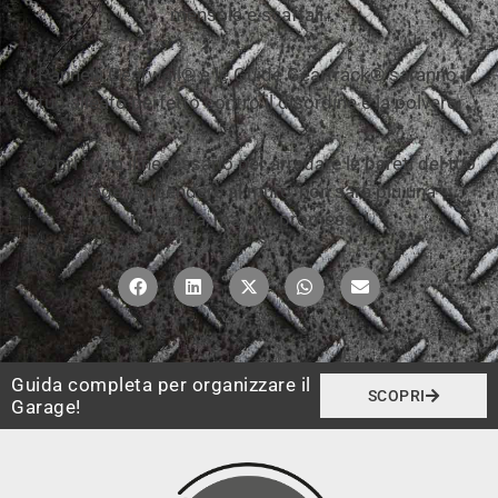
mensole e scaffali.
I Pannelli Gearwall® e le Guide Geartrack® saranno il
tuo alleato perfetto contro il disordine e la polvere.
Scopri tutto il necessario per arredare le pareti del tuo
garage. Appendere al muro, non sarà più una
minaccia, ma una promessa!
Guida completa per organizzare il
SCOPRI
Garage!