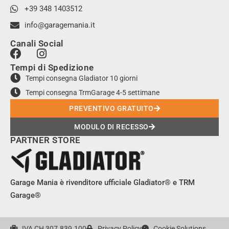
+39 348 1403512
info@garagemania.it
Canali Social
F
I
a
n
Tempi di Spedizione
c
s
Tempi consegna Gladiator 10 giorni
e
t
Tempi consegna TrmGarage 4-5 settimane
b
a
o
g
PREVENTIVO GRATUITO
o
r
MODULO DI RECESSO
k
a
PARTNER STORE
m
Garage Mania è rivenditore ufficiale Gladiator® e TRM
Garage®
IVA CH 307.839.100
Privacy Policy
Cookie Solutions