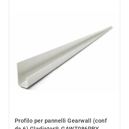
Profilo per pannelli Gearwall (conf
da 6) Gladiator® GAWT086PBY